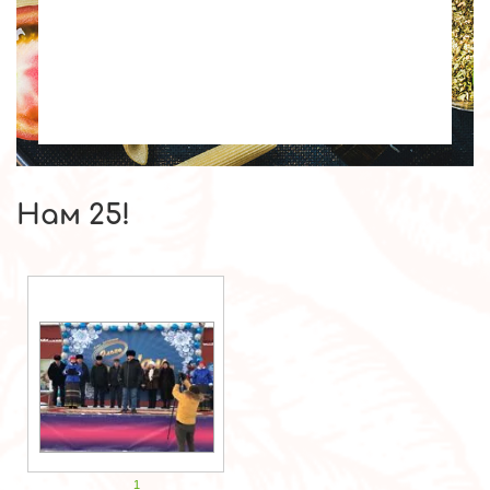
Ояшинский ул.Комму
107
Т. 8-913-919
Нам 25!
1