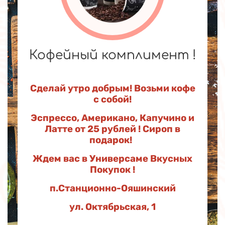
 комплимент !
Сделать пр
прост
добрым! Возьми кофе
с собой!
Большой выбор
цветов! Каждую 
ерикано, Капучино и
получаем красавицу
5 рублей ! Сироп в
тюльпан и загадоч
одарок!
прямиком из Го
Универсаме Вкусных
Закажи букет, и мы д
окупок !
течение ча
онно-Ояшинский
«Цветочная Л
ктябрьская, 1
п.Станцион