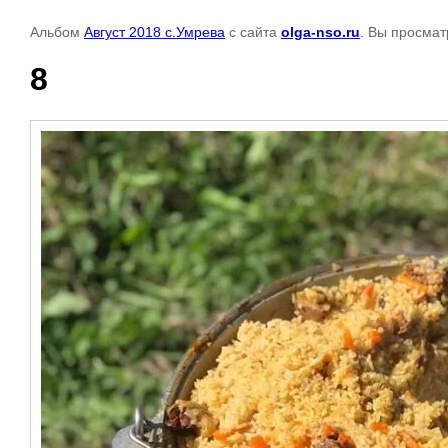
Альбом
Август 2018 с.Умрева
с сайта
olga-nso.ru
. Вы просмат
8