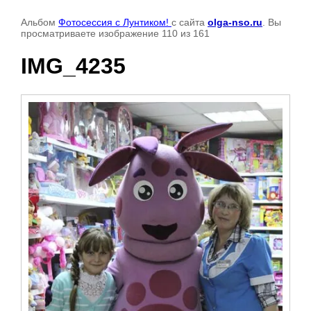
Альбом
Фотосессия с Лунтиком!
с сайта
olga-nso.ru
. Вы
просматриваете изображение 110 из 161
IMG_4235